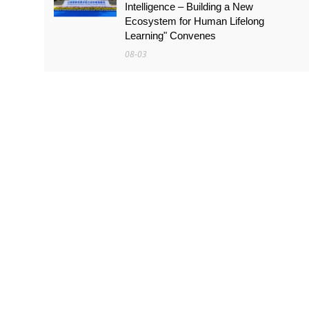
Intelligence – Building a New
Ecosystem for Human Lifelong
Learning" Convenes
08-03
สัมมนานานาชาติหัวข้อ «ส่งเสริมด้วย
เทคโนโลยีดิจิทัลอัจฉริยะ เรียนรู้ตลอด
ชีวิต – สร้างระบบนิเวศใหม่แห่งการเรียนรู้
ตลอดชีวิตของมนุษย์» จัดขึ้น
08-03
กลุ่ม GAC บรรลุเป้าหมาย 30 ล้านคัน:
ตัวเลขเบื้องหลัง "ความเร็วของ GAC"
07-22