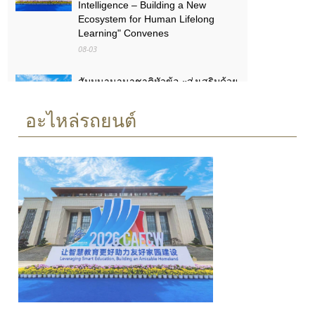
Intelligence – Building a New
Ecosystem for Human Lifelong
Learning" Convenes
08-03
สัมมนานานาชาติหัวข้อ «ส่งเสริมด้วย
เทคโนโลยีดิจิทัลอัจฉริยะ เรียนรู้ตลอด
ชีวิต – สร้างระบบนิเวศใหม่แห่งการ
อะไหล่รถยนต์
เรียนรู้ตลอดชีวิตของมนุษย์» จัดขึ้น
08-03
กลุ่ม GAC บรรลุเป้าหมาย 30 ล้านคัน:
ตัวเลขเบื้องหลัง "ความเร็วของ GAC"
07-22