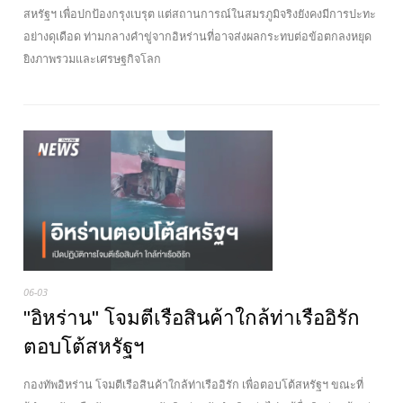
สหรัฐฯ เพื่อปกป้องกรุงเบรุต แต่สถานการณ์ในสมรภูมิจริงยังคงมีการปะทะ
อย่างดุเดือด ท่ามกลางคำขู่จากอิหร่านที่อาจส่งผลกระทบต่อข้อตกลงหยุด
ยิงภาพรวมและเศรษฐกิจโลก
06-03
"อิหร่าน" โจมตีเรือสินค้าใกล้ท่าเรืออิรัก
ตอบโต้สหรัฐฯ
กองทัพอิหร่าน โจมตีเรือสินค้าใกล้ท่าเรืออิรัก เพื่อตอบโต้สหรัฐฯ ขณะที่