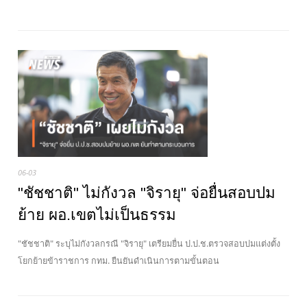
06-03
"ชัชชาติ" ไม่กังวล "จิรายุ" จ่อยื่นสอบปม
ย้าย ผอ.เขตไม่เป็นธรรม
"ชัชชาติ" ระบุไม่กังวลกรณี "จิรายุ" เตรียมยื่น ป.ป.ช.ตรวจสอบปมแต่งตั้ง
โยกย้ายข้าราชการ กทม. ยืนยันดำเนินการตามขั้นตอน