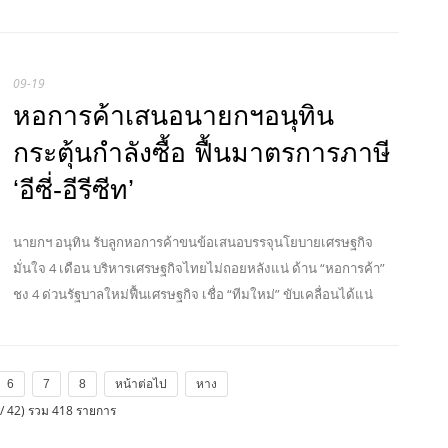
09-19
หอการค้าเสนอนายกฯอนุทิน
กระตุ้นกำลังซื้อ ฟื้นมาตรการภาษี
‘อีซี่-อีรีซีท’
นายกฯ อนุทิน รับลูกหอการค้าขนข้อเสนอบรรจุนโยบายเศรษฐกิจ
มั่นใจ 4 เดือน บริหารเศรษฐกิจไทยไม่ถอยหลังแน่ ด้าน “หอการค้า”
ชง 4 ด่วนรัฐบาลใหม่ฟื้นเศรษฐกิจ เชื่อ “ทีมใหม่” ขับเคลื่อนได้แน่
6
7
8
หน้าต่อไป
หาง
/ 42) รวม 418 รายการ