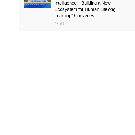
Intelligence – Building a New
Ecosystem for Human Lifelong
Learning" Convenes
08-03
สัมมนานานาชาติหัวข้อ «ส่งเสริมด้วย
เทคโนโลยีดิจิทัลอัจฉริยะ เรียนรู้ตลอด
ชีวิต – สร้างระบบนิเวศใหม่แห่งการเรียนรู้
ตลอดชีวิตของมนุษย์» จัดขึ้น
08-03
กลุ่ม GAC บรรลุเป้าหมาย 30 ล้านคัน:
ตัวเลขเบื้องหลัง "ความเร็วของ GAC"
07-22