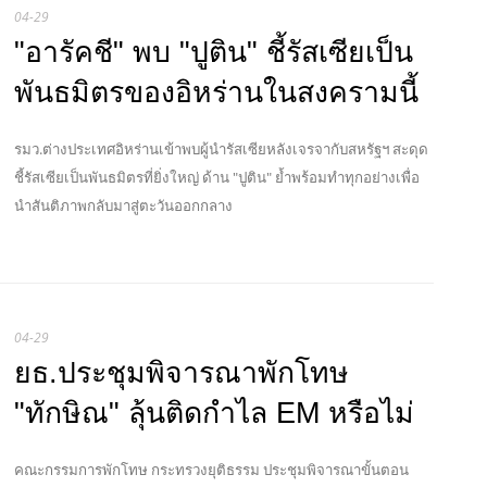
04-29
"อารัคชี" พบ "ปูติน" ชี้รัสเซียเป็น
พันธมิตรของอิหร่านในสงครามนี้
รมว.ต่างประเทศอิหร่านเข้าพบผู้นำรัสเซียหลังเจรจากับสหรัฐฯ สะดุด
ชี้รัสเซียเป็นพันธมิตรที่ยิ่งใหญ่ ด้าน "ปูติน" ย้ำพร้อมทำทุกอย่างเพื่อ
นำสันติภาพกลับมาสู่ตะวันออกกลาง
04-29
ยธ.ประชุมพิจารณาพักโทษ
"ทักษิณ" ลุ้นติดกำไล EM หรือไม่
คณะกรรมการพักโทษ กระทรวงยุติธรรม ประชุมพิจารณาขั้นตอน