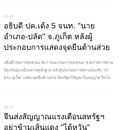
05-20
อธิบดี ปค.เด้ง 5 จนท. "นาย
อำเภอ-ปลัด" จ.ภูเก็ต หลังผู้
ประกอบการแสดงจุดยืนต้านส่วย
อธิบดีกรมการปกครอง สั่ง 5 จนท.กรมการปกครอง ช่วยราชการด่วน
ป้องกันยุ่งเหยิงพยานหลักฐาน หลังผู้ประกอบการสถานบันเทิง "ป่า
ตอง-ภูเก็ต" แสดงจุดยืนต้านส่วย ร้องรัฐแก้ปัญหาใบอนุญาต-รีดไถ
05-15
จีนส่งสัญญาณแรงเตือนสหรัฐฯ
อย่าข้ามเส้นแดง "ไต้หวัน"