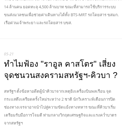
14 ล้านคน ยอดทะลุ 4,500 ล้านบาท ขณะที่สามารถใช้บริการระบบ
ขนส่งมวลชนเพื่อช่วยค่าเดินทางได้ทั้ง BTS-MRT รถโดยสาร ขสมก.
เรือด่วนเจ้าพระยา และรถโดยสาร บขส.
05-21
ทำไมฟ้อง "ราอูล คาสโตร" เสี่ยง
จุดชนวนสงครามสหรัฐฯ-คิวบา ?
สหรัฐฯ ตั้งข้อหาอดีตผู้นำคิวบาจากเหตุยิงเครื่องบินพลเรือน จุด
กระแสตึงเครียดครั้งใหม่ระหว่าง 2 ชาติ นักวิเคราะห์เตือนการปิด
ช่องทางเจรจาอาจนำไปสู่ความขัดแย้งทางทหาร ขณะที่คิวบาเริ่ม
เตรียมรับมือการโจมตี ท่ามกลางวิกฤตเศรษฐกิจและแรงคว่ำบาตร
จากสหรัฐฯ