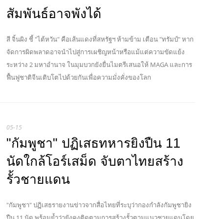
สัมพันธ์อาจพังได้
สี จิ้นผิง ชี้ "ไต้หวัน" คือเส้นแดงที่สหรัฐฯ ห้ามข้าม เตือน "ทรัมป์" หาก
จัดการผิดพลาดอาจนำไปสู่การเผชิญหน้าหรือแม้แต่ความขัดแย้ง
ระหว่าง 2 มหาอำนาจ ในมุมบวกยังยื่นไมตรีเสนอให้ MAGA และการ
ฟื้นฟูชาติจีนเติบโตไปด้วยกันเพื่อความมั่งคั่งของโลก
05-15
"กัมพูชา" ปฏิเสธทหารยิงปืน 11
นัดใกล้โอร์เสม็ด จับตาไทยสร้าง
รั้วชายแดน
"กัมพูชา" ปฏิเสธรายงานข่าวจากสื่อไทยที่ระบุว่ากองกำลังกัมพูชายิง
ปืน 11 นัด พร้อมย้ำว่ายังคงติดตามการสร้างรั้วตามแนวชายแดนโดย