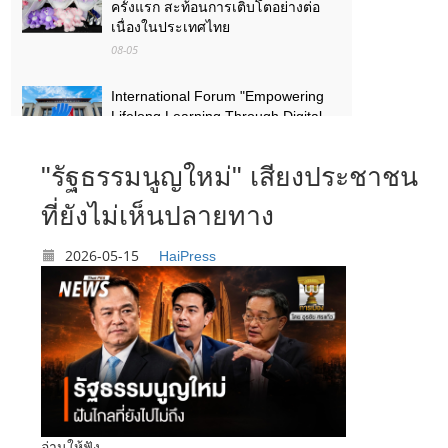
ครั้งแรก สะท้อนการเติบโตอย่างต่อ
เนื่องในประเทศไทย
08-05
International Forum "Empowering
Lifelong Learning Through Digital
Intelligence – Building a New
Ecosystem for Human Lifelong
"รัฐธรรมนูญใหม่" เสียงประชาชน
Learning" Convenes
08-03
ที่ยังไม่เห็นปลายทาง
สัมมนานานาชาติหัวข้อ «ส่งเสริมด้วย
2026-05-15
HaiPress
เทคโนโลยีดิจิทัลอัจฉริยะ เรียนรู้ตลอด
ชีวิต – สร้างระบบนิเวศใหม่แห่งการ
เรียนรู้ตลอดชีวิตของมนุษย์» จัดขึ้น
08-03
อ่านให้ฟัง