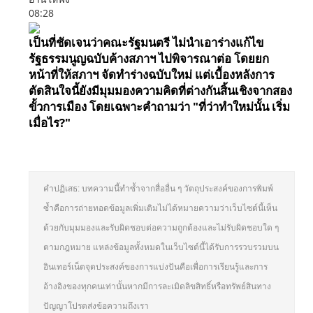
08:28
เป็นที่ชัดเจนว่าคณะรัฐมนตรี ไม่นำเอาร่างแก้ไข
รัฐธรรมนูญฉบับค้างสภาฯ ไปพิจารณาต่อ โดยยก
หน้าที่ให้สภาฯ จัดทำร่างฉบับใหม่ แต่เบื้องหลังการ
ตัดสินใจนี้ยังมีมุมมองความคิดที่ต่างกันสิ้นเชิงจากสอง
ขั้วการเมือง โดยเฉพาะคำถามว่า "ที่ว่าทำใหม่นั้น เริ่ม
เมื่อไร?"
คำปฏิเสธ: บทความนี้ทำซ้ำจากสื่ออื่น ๆ วัตถุประสงค์ของการพิมพ์
ซ้ำคือการถ่ายทอดข้อมูลเพิ่มเติมไม่ได้หมายความว่าเว็บไซต์นี้เห็น
ด้วยกับมุมมองและรับผิดชอบต่อความถูกต้องและไม่รับผิดชอบใด ๆ
ตามกฎหมาย แหล่งข้อมูลทั้งหมดในเว็บไซต์นี้ได้รับการรวบรวมบน
อินเทอร์เน็ตจุดประสงค์ของการแบ่งปันคือเพื่อการเรียนรู้และการ
อ้างอิงของทุกคนเท่านั้นหากมีการละเมิดลิขสิทธิ์หรือทรัพย์สินทาง
ปัญญาโปรดส่งข้อความถึงเรา