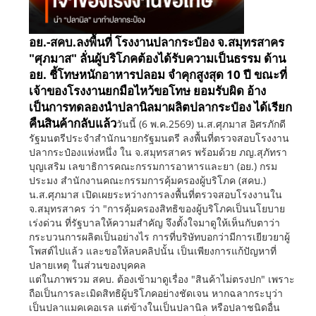
อย.-สคบ.ลงพื้นที่ โรงงานปลากระป๋อง จ.สมุทรสาคร
"ศุภมาส" ลั่นผู้บริโภคต้องได้รับความเป็นธรรม ด้าน
อย. ชี้โทษหนักอาหารปลอม จำคุกสูงสุด 10 ปี ขณะที่
เจ้าของโรงงานยกมือไหว้ขอโทษ ยอมรับผิด อ้าง
เป็นการทดลองนำปลานิลมาผลิตปลากระป๋อง ได้เรียก
คืนสินค้ากลับแล้ว
วันนี้ (6 พ.ค.2569) น.ส.ศุภมาส อิศรภักดี
รัฐมนตรีประจำสำนักนายกรัฐมนตรี ลงพื้นที่ตรวจสอบโรงงาน
ปลากระป๋องแห่งหนึ่ง ใน จ.สมุทรสาคร พร้อมด้วย ภญ.สุภัทรา
บุญเสริม เลขาธิการคณะกรรมการอาหารและยา (อย.) กรม
ประมง สำนักงานคณะกรรมการคุ้มครองผู้บริโภค (สคบ.)
น.ส.ศุภมาส เปิดเผยระหว่างการลงพื้นที่ตรวจสอบโรงงานใน
จ.สมุทรสาคร ว่า "การคุ้มครองสิทธิของผู้บริโภคเป็นนโยบาย
เร่งด่วน ที่รัฐบาลให้ความสำคัญ จึงตั้งใจมาดูให้เห็นกับตาว่า
กระบวนการผลิตเป็นอย่างไร การที่บริษัทบอกว่ามีการเยียวยาผู้
โพสต์ไปแล้ว และขอให้ลบคลิปนั้น เป็นเพียงการแก้ปัญหาที่
ปลายเหตุ ในส่วนของบุคคล
แต่ในภาพรวม สคบ. ต้องเข้ามาดูเรื่อง "สินค้าไม่ตรงปก" เพราะ
ถือเป็นการละเมิดสิทธิผู้บริโภคอย่างชัดเจน หากฉลากระบุว่า
เป็นปลาแมคเคอเรล แต่ข้างในเป็นปลานิล หรือปลาชนิดอื่น