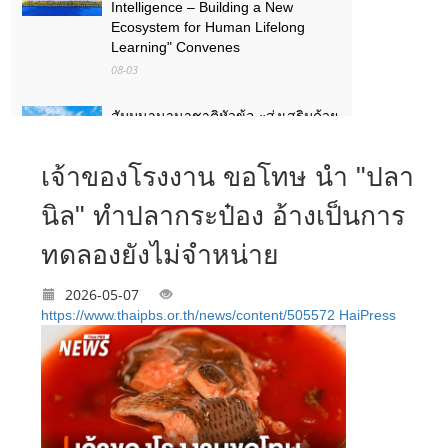
Intelligence – Building a New
Ecosystem for Human Lifelong
Learning" Convenes
08-03
สัมมนานานาชาติหัวข้อ «ส่งเสริมด้วย
เทคโนโลยีดิจิทัลอัจฉริยะ เรียนรู้ตลอด
ชีวิต – สร้างระบบนิเวศใหม่แห่งการ
เจ้าของโรงงาน ขอโทษ นำ "ปลา
เรียนรู้ตลอดชีวิตของมนุษย์» จัดขึ้น
08-03
นิล" ทำปลากระป๋อง อ้างเป็นการ
กลุ่ม GAC บรรลุเป้าหมาย 30 ล้านคัน:
ทดลองยังไม่จำหน่าย
ตัวเลขเบื้องหลัง "ความเร็วของ GAC"
07-22
2026-05-07
https://www.thaipbs.or.th/news/content/505572
HaiPress