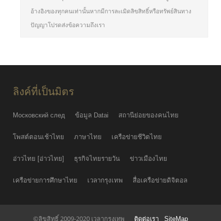
อ้างอิงของทุกคนเท่านั้นหากมีการละเมิดลิขสิทธิ์หรือทรัพย์สินทาง
ปัญญาโปรดส่งข้อความถึงเรา
ลิงค์ที่เป็นมิตร
Московский след
ข้อมูล Datai
สถานีย่อยของคนไทย
โพสต์ตอนเช้าไทย
ภาษาไทย
เครือข่ายชีวิตไทย
อ่าวไทย [อ่าวไทย]
ธุรกิจไทยรายวัน
ข่าวเมืองไทย
เครือข่ายการศึกษาไทย
เวลากรุงเทพ
สื่อเครือข่ายดิจิตอล
©ลิขสิทธิ์ 2009-2020 เวลากรุงเทพ
ติดต่อเรา
SiteMap