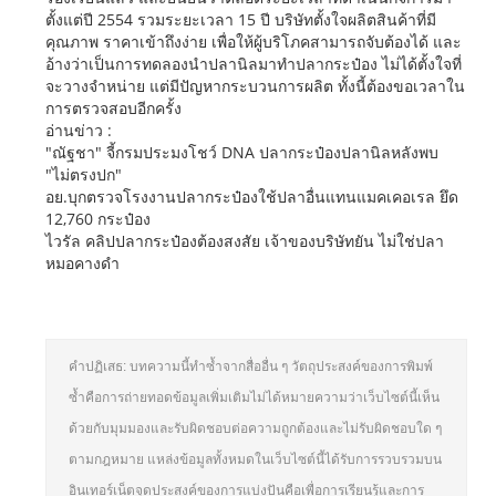
ตั้งแต่ปี 2554 รวมระยะเวลา 15 ปี บริษัทตั้งใจผลิตสินค้าที่มี
คุณภาพ ราคาเข้าถึงง่าย เพื่อให้ผู้บริโภคสามารถจับต้องได้ และ
อ้างว่าเป็นการทดลองนำปลานิลมาทำปลากระป๋อง ไม่ได้ตั้งใจที่
จะวางจำหน่าย แต่มีปัญหากระบวนการผลิต ทั้งนี้ต้องขอเวลาใน
การตรวจสอบอีกครั้ง
อ่านข่าว :
"ณัฐชา" จี้กรมประมงโชว์ DNA ปลากระป๋องปลานิลหลังพบ
"ไม่ตรงปก"
อย.บุกตรวจโรงงานปลากระป๋องใช้ปลาอื่นแทนแมคเคอเรล ยึด
12,760 กระป๋อง
ไวรัล คลิปปลากระป๋องต้องสงสัย เจ้าของบริษัทยัน ไม่ใช่ปลา
หมอคางดำ
คำปฏิเสธ: บทความนี้ทำซ้ำจากสื่ออื่น ๆ วัตถุประสงค์ของการพิมพ์
ซ้ำคือการถ่ายทอดข้อมูลเพิ่มเติมไม่ได้หมายความว่าเว็บไซต์นี้เห็น
ด้วยกับมุมมองและรับผิดชอบต่อความถูกต้องและไม่รับผิดชอบใด ๆ
ตามกฎหมาย แหล่งข้อมูลทั้งหมดในเว็บไซต์นี้ได้รับการรวบรวมบน
อินเทอร์เน็ตจุดประสงค์ของการแบ่งปันคือเพื่อการเรียนรู้และการ