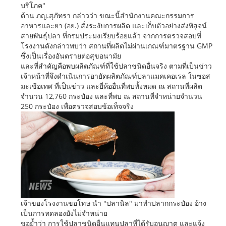
บริโภค"
ด้าน ภญ.สุภัทรา กล่าวว่า ขณะนี้สำนักงานคณะกรรมการ
อาหารและยา (อย.) สั่งระงับการผลิต และเก็บตัวอย่างส่งพิสูจน์
สายพันธุ์ปลา ที่กรมประมงเรียบร้อยแล้ว จากการตรวจสอบที่
โรงงานดังกล่าวพบว่า สถานที่ผลิตไม่ผ่านเกณฑ์มาตรฐาน GMP
ซึ่งเป็นเรื่องอันตรายต่อสุขอนามัย
และที่สำคัญคือพบผลิตภัณฑ์ที่ใช้ปลาชนิดอื่นจริง ตามที่เป็นข่าว
เจ้าหน้าที่จึงดำเนินการอายัดผลิตภัณฑ์ปลาแมคเคอเรล ในซอส
มะเขือเทศ ที่เป็นข่าว และยี่ห้ออื่นที่พบทั้งหมด ณ สถานที่ผลิต
จำนวน 12,760 กระป๋อง และที่พบ ณ สถานที่จำหน่ายจำนวน
250 กระป๋อง เพื่อตรวจสอบข้อเท็จจริง
เจ้าของโรงงานขอโทษ นำ "ปลานิล" มาทำปลากกระป๋อง อ้าง
เป็นการทดลองยังไม่จำหน่าย
ขอย้ำว่า การใช้ปลาชนิดอื่นแทนปลาที่ได้รับอนุญาต และแจ้ง