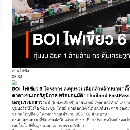
อ่านให้ฟัง
06:34
BOI ไฟเขียว 6 โครงการ ลงทุนรวมเฉียดล้านล้านบาท "ติ๊
ดาตาเซนเตอร์ภูมิภาค พร้อมอนุมัติ "Thailand FastPass
ลงทุนระยะยาว
วันนี้ (6 พ.ค.2569) นายนฤตม์ เทอดสถีรศักดิ์ เ
ชุมบอร์ดบีโอไอ ที่ประชุม โดยมี นายเอกนิติ นิติทัณฑ์ประภาศ รอง
ขนาดใหญ่ถึง 6 โครงการ มูลค่ารวม 958,168 ล้านบาท
ส่งสัญญาณบวกที่ชัดเจนต่อนักลงทุนต่างชาติว่า ประเทศไทยยังคงเ
เทคโนโลยีขั้นสูง และอุตสาหกรรมสีเขียว