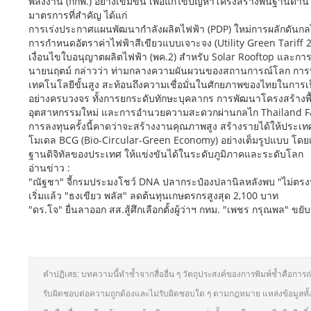
พลังงาน (กกพ.) อย่างเข้มข้น เพื่อแก้ไขปัญหาโครงสร้างพื้นฐานด้านไ
มาตรการที่สำคัญ ได้แก่
การเร่งประกาศแผนพัฒนากำลังผลิตไฟฟ้า (PDP) ใหม่การผลักดันกลไ
การกำหนดอัตราค่าไฟฟ้าสีเขียวแบบเจาะจง (Utility Green Tariff 
เงื่อนไขใบอนุญาตผลิตไฟฟ้า (พค.2) สำหรับ Solar Rooftop และการส
นายนฤตม์ กล่าวว่า ท่ามกลางความผันผวนของสถานการณ์โลก การที
เทคโนโลยีขั้นสูง สะท้อนถึงความเชื่อมั่นในศักยภาพของไทยในการเ
อย่างครบวงจร ทั้งการยกระดับทักษะบุคลากร การพัฒนาโครงสร้าง
อุตสาหกรรมใหม่ และการอำนวยความสะดวกผ่านกลไก Thailand F
การลงทุนครั้งนี้คาดว่าจะสร้างงานคุณภาพสูง สร้างรายได้ให้ประเ
โมเดล BCG (Bio-Circular-Green Economy) อย่างเต็มรูปแบบ โดยเ
ฐานดิจิทัลของประเทศ ให้แข่งขันได้ในระดับภูมิภาคและระดับโลก
อ่านข่าว :
"ณัฐชา" จี้กรมประมงโชว์ DNA ปลากระป๋องปลานิลหลังพบ "ไม่ตร
เริ่มแล้ว "ธงเขียว พลัส" ลดต้นทุนเกษตรกรสูงสุด 2,100 บาท
"ดร.โจ" ยื่นลาออก สส.สู้ศึกเลือกตั้งผู้ว่าฯ กทม. "เพชร กรุณพล" ขยั
คำปฏิเสธ: บทความนี้ทำซ้ำจากสื่ออื่น ๆ วัตถุประสงค์ของการพิมพ์ซ้ำคือการถ
รับผิดชอบต่อความถูกต้องและไม่รับผิดชอบใด ๆ ตามกฎหมาย แหล่งข้อมูลทั้