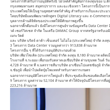
โครงการที่ได้รับการอนุมัติครั้งนี้ ไฮไลต์สำคัญคือการลงทุนของ บ.ติ๊
กรุงเทพมหานคร สมุทรปราการ และฉะเชิงเทรา โครงการนี้เป็นการขย
ประเทศไทยให้เป็นฐานยุทธศาสตร์สำคัญ สำหรับการเก็บและประมวลผ
โดยบริษัทมีแผนพัฒนาหลักสูตร Digital Literacy และ e-Commerce
บุคลากรด้านดิจิทัลของประเทศให้มีศักยภาพสูงขึ้น
นอกจากติ๊กต๊อกแล้ว ยังมีโครงการศูนย์รวมข้อมูลหรือ Data Center อ
วด์ เซอร์วิสเซส จำกัด ในเครือ DAMAC Group จากสหรัฐอาหรับเอมิเ
เมกะวัตต์
และ บริษัท บริดจ์ ดาต้า เซ็นเตอร์ ไอไอโอ (ประเทศไทย) จำกัด ลงทุน
3 โครงการ Data Center รวมมูลค่ากว่า 913,838 ล้านบาท
โครงการอื่น ๆ ที่ได้รับการอนุมัติประกอบด้วย
บริษัท เพียวไซเคิล (ประเทศไทย) จำกัด ลงทุน 8,180 ล้านบาท ผลิตเม็
โรงงานที่ จ.ระยอง เพื่อรองรับตลาดเอเชียบริษัท ด่านขุนทด วินด์ 
4,728 ล้านบาท ที่ จ.นครราชสีมาบริษัท อาเซียนโปแตชชัยภูมิ จำกั
จ.ชัยภูมิ เพื่อนำไปผลิตปุ๋ยโพแทสสำหรับภาคการเกษตร
นอกจากการอนุมัติโครงการใหญ่แล้ว ที่ประชุมยังเห็นชอบคัดเลือกโ
9 โครงการ มูลค่ารวม 52,104 ล้านบาท ทำให้ปัจจุบันมีโครงการที่อ
223,216 ล้านบาท