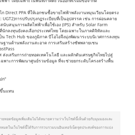
ฟฟ้า โดยเฉพาะในพื้นที่ภาคตะวันออกที่เริ่มมีข้อจำกัด
ก Direct PPA ที่ให้เอกชนซื้อขายไฟฟ้าพลังงานหมุนเวียนโดยตรง
2: UGT2)การปรับปรุงกฎระเบียบที่เป็นอุปสรรค เช่น การผ่อนคลาย
นับสนุนการผลิตไฟฟ้าเพื่อใช้เอง (IPS) สำหรับ Solar Farm
่นักลงทุนยังคงเลือกประเทศไทย โดยเฉพาะในภาคดิจิทัลและ
ป็น Tech Hub ของภูมิภาค บีโอไอจึงมุ่งพัฒนาระบบนิเวศการลงทุน
พื้นฐานด้านพลังงานสะอาด การเสริมสร้างซัพพลายเชน
astPass
ทศ ส่งเสริมการถ่ายทอดเทคโนโลยี และผลักดันเศรษฐกิจไทยไปสู่
ฉพาะการพัฒนาศูนย์รวมข้อมูล ที่จะช่วยยกระดับโครงสร้างพื้น
งปก"
บขึ้นแทน
่ายทอดข้อมูลเพิ่มเติมไม่ได้หมายความว่าเว็บไซต์นี้เห็นด้วยกับมุมมองและ
งหมดในเว็บไซต์นี้ได้รับการรวบรวมบนอินเทอร์เน็ตจุดประสงค์ของการแบ่ง