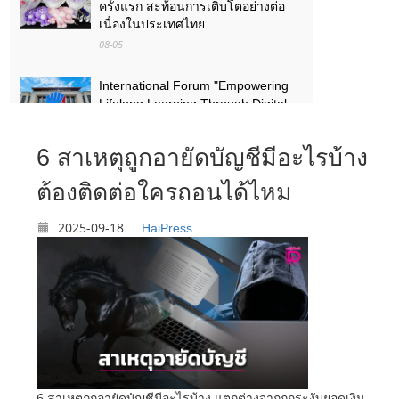
ครั้งแรก สะท้อนการเติบโตอย่างต่อ
เนื่องในประเทศไทย
08-05
International Forum "Empowering
Lifelong Learning Through Digital
Intelligence – Building a New
Ecosystem for Human Lifelong
6 สาเหตุถูกอายัดบัญชีมีอะไรบ้าง
Learning" Convenes
08-03
ต้องติดต่อใครถอนได้ไหม
สัมมนานานาชาติหัวข้อ «ส่งเสริมด้วย
2025-09-18
HaiPress
เทคโนโลยีดิจิทัลอัจฉริยะ เรียนรู้ตลอด
ชีวิต – สร้างระบบนิเวศใหม่แห่งการ
เรียนรู้ตลอดชีวิตของมนุษย์» จัดขึ้น
08-03
6 สาเหตุถูกอายัดบัญชีมีอะไรบ้าง แตกต่างจากถูกระงับยอดเงิน