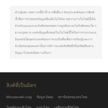
คำปฏิเสธ: บทความนี้ทำซ้ำจากสื่ออื่น ๆ วัตถุประสงค์ของการพิมพ์
ซ้ำคือการถ่ายทอดข้อมูลเพิ่มเติมไม่ได้หมายความว่าเว็บไซต์นี้เห็น
ด้วยกับมุมมองและรับผิดชอบต่อความถูกต้องและไม่รับผิดชอบใด ๆ
ตามกฎหมาย แหล่งข้อมูลทั้งหมดในเว็บไซต์นี้ได้รับการรวบรวมบน
อินเทอร์เน็ตจุดประสงค์ของการแบ่งปันคือเพื่อการเรียนรู้และการ
อ้างอิงของทุกคนเท่านั้นหากมีการละเมิดลิขสิทธิ์หรือทรัพย์สินทาง
ปัญญาโปรดส่งข้อความถึงเรา
ลิงค์ที่เป็นมิตร
Московский след
ข้อมูล Datai
สถานีย่อยของคนไทย
โพสต์ตอนเช้าไทย
ภาษาไทย
เครือข่ายชีวิตไทย