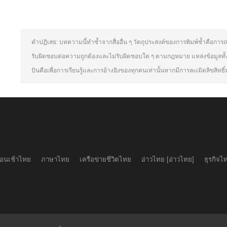
คำปฏิเสธ: บทความนี้ทำซ้ำจากสื่ออื่น ๆ วัตถุประสงค์ของการพิมพ์ซ้ำคือการถ
รับผิดชอบต่อความถูกต้องและไม่รับผิดชอบใด ๆ ตามกฎหมาย แหล่งข้อมูลทั้
ปันคือเพื่อการเรียนรู้และการอ้างอิงของทุกคนเท่านั้นหากมีการละเมิดลิขสิท
อนเช้าไทย
ภาษาไทย
เครือข่ายชีวิตไทย
อ่าวไทย [อ่าวไทย]
ธุรกิจไ