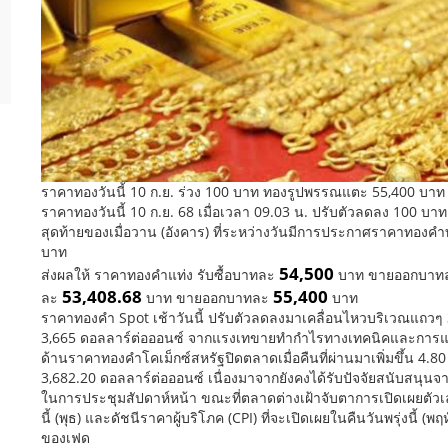
ราคาทองวันนี้ 10 ก.ย. ร่วง 100 บาท ทองรูปพรรณแตะ 55,400 บาท
ราคาทองวันนี้ 10 ก.ย. 68 เมื่อเวลา 09.03 น. ปรับตัวลดลง 100 บาท
สุดท้ายของเมื่อวาน (อังคาร) ที่ระหว่างวันมีการประกาศราคาทองคำท
บาท
54,500
ส่งผลให้ ราคาทองคำแท่ง รับซื้อบาทละ
บาท ขายออกบาท
53,408.68
55,400
ละ
บาท ขายออกบาทละ
บาท
ราคาทองคำ Spot เช้าวันนี้ ปรับตัวลดลงมาเคลื่อนไหวบริเวณแถวๆ 3
3,665 ดอลลาร์ต่อออนซ์ จากแรงเทขายทำกำไรทางเทคนิคและการแข
ด้านราคาทองคำโคเม็กซ์สหรัฐปิดตลาดเมื่อคืนที่ผ่านมาเพิ่มขึ้น 4.8
3,682.20 ดอลลาร์ต่อออนซ์ เนื่องมาจากยังคงได้รับปัจจัยสนับสนุ
ในการประชุมสัปดาห์หน้า ขณะที่ตลาดต่างเฝ้าจับตาการเปิดเผยตัวเลขเ
นี้ (พุธ) และดัชนีราคาผู้บริโภค (CPI) ที่จะเปิดเผยในคืนวันพรุ่งนี้
ของเฟด